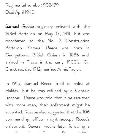
Regimental number: 902479
Died April 1940
Samuel Reece
 originally enlisted with the 
193rd Battalion on May 17, 1916 but was 
transferred to the No. 2 Construction 
Battalion. Samuel Reece was born in 
Georgetown, British Guiana in 1885 and  
arrived in Truro in the early 1900’s. On 
Christmas day 1912, married Annie Taylor. 
In 1915, Samuel Reece tried to enlist at 
Halifax, but he was refused by a Captain 
Roscoe.  Reece was told that if he returned 
with more men, their enlistment might be 
accepted. Roscoe also suggested that the 106 
commanding officer might accept Reece's 
enlistment. Several weeks later following a 