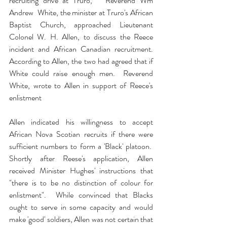
recruiting drive at Truro,   Reverend Wm 
Andrew  White, the minister at Truro's African 
Baptist Church, approached Lieutenant 
Colonel W. H. Allen, to discuss the Reece 
incident and African Canadian recruitment. 
According to Allen, the two had agreed that if 
White could raise enough men.  Reverend 
White, wrote to Allen in support of Reece's 
enlistment
Allen indicated his willingness to accept 
African Nova Scotian recruits if there were 
sufficient numbers to form a 'Black' platoon.  
Shortly after Reese's application, Allen 
received Minister Hughes' instructions that 
"there is to be no distinction of colour for 
enlistment".  While convinced that Blacks 
ought to serve in some capacity and would 
make 'good' soldiers, Allen was not certain that 