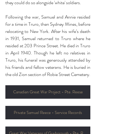
they could do so alongside 'white' soldiers.
Following the war, Samuel and Annie resided 
for a time in Truro, then Sydney Mines, before 
relocating to New York. After his wife’s death 
in 1931, Samuel returned to Truro where he 
resided at 203 Prince Street. He died in Truro 
in April 1940. Though he left no relatives in 
Truro, his funeral was generously attended by 
his friends and fellow veterans. He is buried in 
the old Zion section of Robie Street Cemetery.
Canadian Great War Project - Pte. Reese
Private Samuel Reece - Service Records
Great War Veterans of Guyborough - Pte. Reese