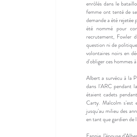
enrôlés dans le bataill
femme ont tenté de se
demande a été rejetée pa
été nommé pour comm
recrutement, Fowler dé
question ni de politique
volontaires noirs en déc
d'obliger ces hommes à 
Albert a survécu à la P
dans l'ARC pendant la
étaient cadets pendant
Carty. Malcolm s'est e
jusqu'au milieu des ann
en tant que gardien de 
Fannie, l’épouse d’Albe