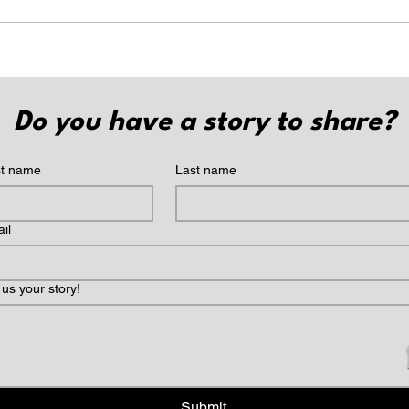
Samu
Will
Do you have a story to share?
st name
Last name
il
l us your story!
Submit