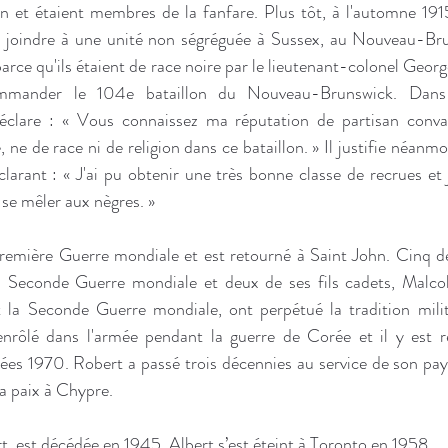
on et étaient membres de la fanfare. Plus tôt, à l'automne 1915,
 joindre à une unité non ségréguée à Sussex, au Nouveau-Brun
rce qu'ils étaient de race noire par le lieutenant-colonel George
ander le 104e bataillon du Nouveau-Brunswick. Dans 
clare : « Vous connaissez ma réputation de partisan convainc
, ne de race ni de religion dans ce bataillon. » Il justifie néanmoi
larant : « J'ai pu obtenir une très bonne classe de recrues et j
se mêler aux nègres. »
remière Guerre mondiale et est retourné à Saint John. Cinq de s
 Seconde Guerre mondiale et deux de ses fils cadets, Malcol
 la Seconde Guerre mondiale, ont perpétué la tradition milita
nrôlé dans l'armée pendant la guerre de Corée et il y est re
ées 1970. Robert a passé trois décennies au service de son pays
la paix à Chypre.
rt, est décédée en 1945. Albert s’est éteint à Toronto en 1958.