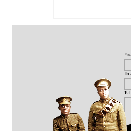
Fir
Ema
Tel