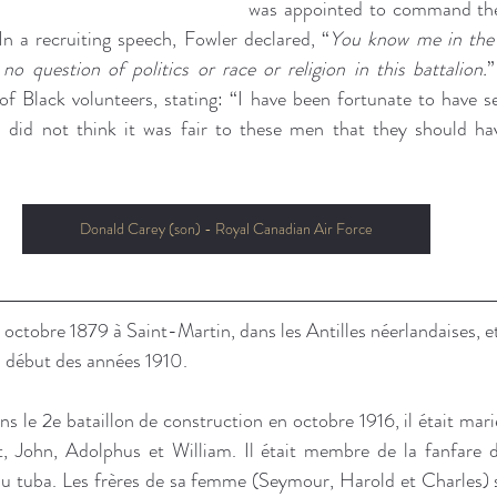
was appointed to command the
 a recruiting speech, Fowler declared, “
You know me in the p
no question of politics or race or religion in this battalion.
”
 of Black volunteers, stating: “I have been fortunate to have se
 I did not think it was fair to these men that they should ha
Donald Carey (son) - Royal Canadian Air Force
5 octobre 1879 à Saint-Martin, dans les Antilles néerlandaises, e
début des années 1910.
ans le 2e bataillon de construction en octobre 1916, il était mari
rt, John, Adolphus et William. Il était membre de la fanfare d
 du tuba. Les frères de sa femme (Seymour, Harold et Charles) 