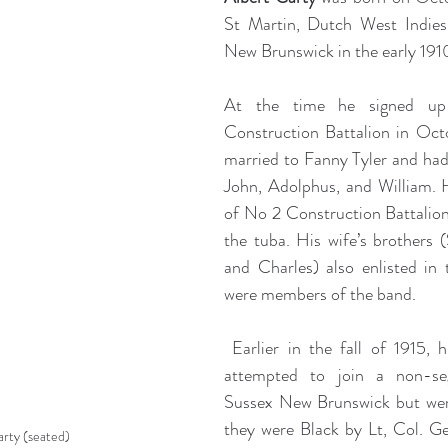
St Martin, Dutch West Indies
New Brunswick in the early 191
At the time he signed up
Construction Battalion in Octo
married to Fanny Tyler and had 
John, Adolphus, and William.
of No 2 Construction Battalion
the tuba. His wife’s brothers 
and Charles) also enlisted in 
were members of the band.
 Earlier in the fall of 1915, hi
attempted to join a non-seg
Sussex New Brunswick but wer
they were Black by Lt, Col. Ge
arty (seated)