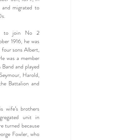
 and migrated to 
0s.
 to join No 2 
ber 1916, he was 
four sons Albert, 
 He was a member 
 Band and played 
(Seymour, Harold, 
the Battalion and 
s wife’s brothers 
regated unit in 
e turned because 
orge Fowler, who 