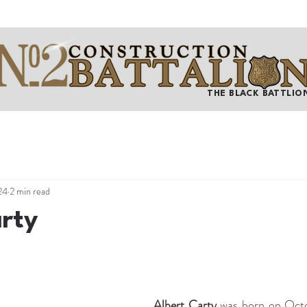
THE BLACK BATTLIO
24
2 min read
arty
Albert Carty
 was born on Octo