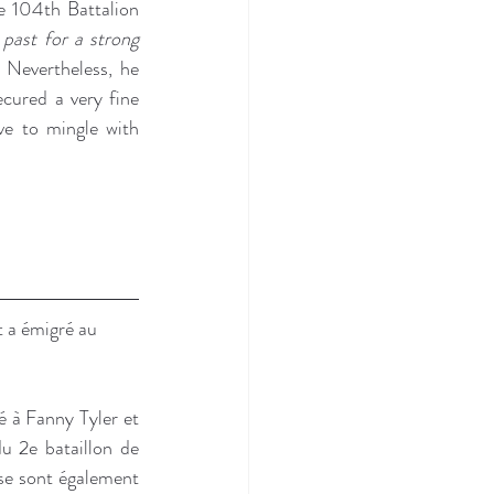
 104th Battalion 
ast for a strong 
 Nevertheless, he 
cured a very fine 
ve to mingle with 
t a émigré au 
é à Fanny Tyler et 
u 2e bataillon de 
se sont également 