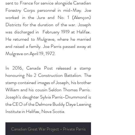
sent to France for service alongside Canadian 
Forestry Corps personnel in mid-May. Joe 
worked in the Jura and No. 1 (Alençon) 
Districts for the duration of the war. Joseph 
was discharged in  February 1919 at Halifax. 
He returned to Mulgrave, where he married 
and raised a family. Joe Parris passed away at 
Mulgrave on April 19, 1972.
In 2016, Canada Post released a stamp 
honouring No 2 Construction Battalion. The 
stamp contained images of Joseph, his brother 
William and his cousin Seldon Thomas Parris. 
Joseph’s daughter Sylvia Parris-Drummond is 
the CEO of the Delmore Buddy Daye Leaning 
Institute in Halifax, Nova Scotia.
Canadian Great War Project - Private Parris